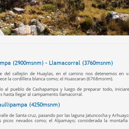
ampa (2900msnm) – Llamacorral (3760msnm)
lle del callejón de Huaylas, en el camino nos detenemos en v
frece la cordillera blanca como; el Huascaran (6768msnm).
do al pueblo de Cashapampa y luego de preparar todo, inicia
 hasta llegar al campamento llamacorral.
Taullipampa (4250msnm)
valle de Santa cruz, pasando por las laguna Jatuncocha y Arhuay
s picos nevados como; el Alpamayo; considerada la montaña