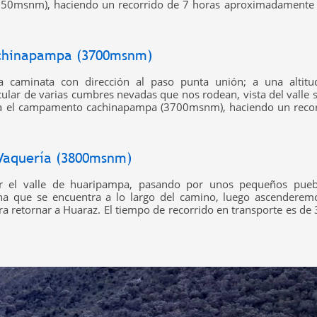
50msnm), haciendo un recorrido de 7 horas aproximadamente 
achinapampa (3700msnm)
a caminata con dirección al paso punta unión; a una altitu
lar de varias cumbres nevadas que nos rodean, vista del valle 
cia el campamento cachinapampa (3700msnm), haciendo un reco
Vaquería (3800msnm)
r el valle de huaripampa, pasando por unos pequeños puebl
ina que se encuentra a lo largo del camino, luego ascenderem
a retornar a Huaraz. El tiempo de recorrido en transporte es de 