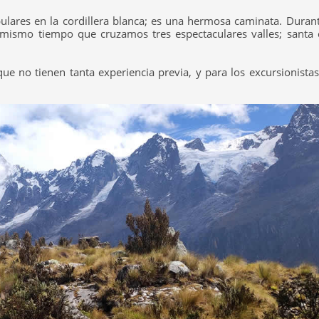
ulares en la cordillera blanca; es una hermosa caminata. Duran
mismo tiempo que cruzamos tres espectaculares valles; santa 
e no tienen tanta experiencia previa, y para los excursionista