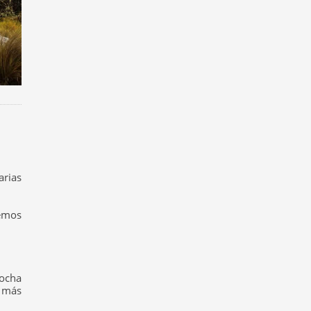
arias
remos
cocha
 más