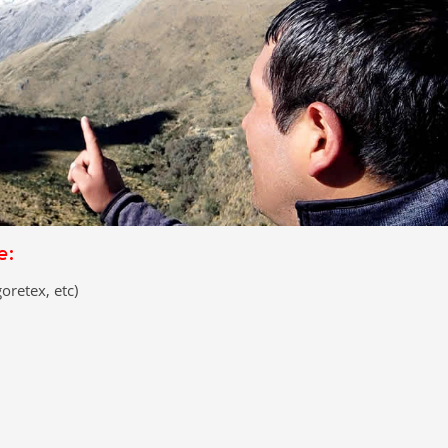
e:
oretex, etc)