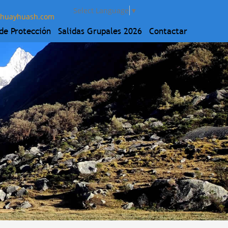
Select Language
▼
-huayhuash.com
 de Protección
Salidas Grupales 2026
Contactar