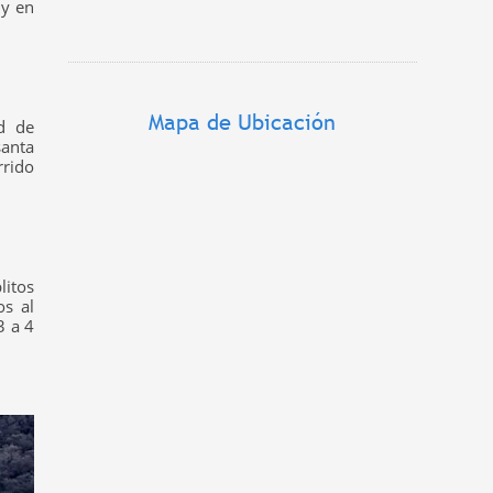
y en
Mapa de Ubicación
d de
santa
rrido
itos
os al
3 a 4