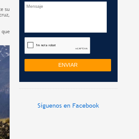
te su
cruz,
s que
Síguenos en Facebook